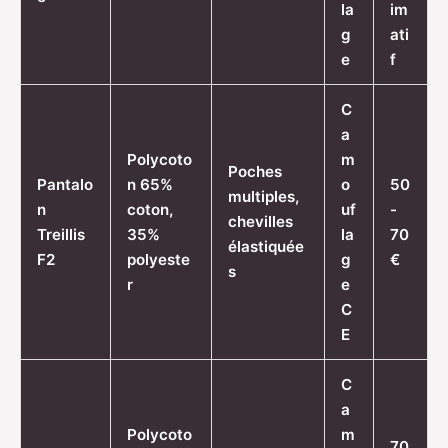
la
im
g
ati
e
f
C
a
Polycoto
m
Poches
Pantalo
n 65%
o
50
multiples,
n
coton,
uf
-
chevilles
Treillis
35%
la
70
élastiquée
F2
polyeste
g
€
s
r
e
C
E
C
a
Polycoto
m
70