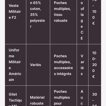
n 65%
Poches
o
Veste
-
coton,
multiples,
uf
Militair
10
35%
tissu
la
e F2
0
polyeste
robuste
g
€
r
e
C
E
Unifor
10
me
Poches
V
0-
Militair
multiples,
ar
Variés
20
e
accessoire
ié
0
Améric
s intégrés
s
€
ain
Poches
A
Gilet
30
Matériel
multiples
u
Tactiqu
-
robuste
pour
c