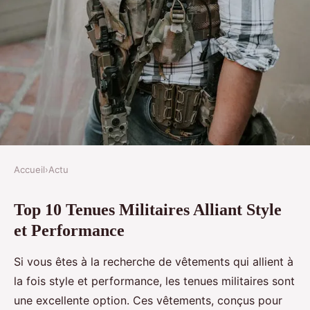
Accueil
›
Actu
ACTU
Top 10 Tenues Militaires Alliant Style
Top 10 tenues militaires alliant
et Performance
style et performance
Si vous êtes à la recherche de vêtements qui allient à
William
•
10 décembre 2024
•
3 min de lecture
la fois style et performance, les tenues militaires sont
une excellente option. Ces vêtements, conçus pour