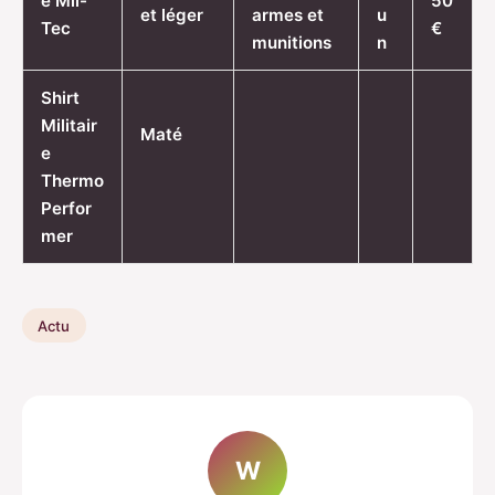
e Mil-
50
et léger
armes et
u
Tec
€
munitions
n
Shirt
Militair
Maté
e
Thermo
Perfor
mer
Actu
W