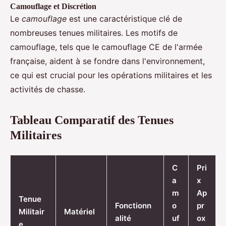
Camouflage et Discrétion
Le
camouflage
est une caractéristique clé de
nombreuses tenues militaires. Les motifs de
camouflage, tels que le camouflage CE de l'armée
française, aident à se fondre dans l'environnement,
ce qui est crucial pour les opérations militaires et les
activités de chasse.
Tableau Comparatif des Tenues
Militaires
C
Pri
a
x
m
Ap
Tenue
Fonctionn
o
pr
Militair
Matériel
alité
uf
ox
e